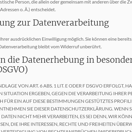
uristische Person, die allein oder gemeinsam mit anderen über die
dressen o. Ä.) entscheidet.
gung zur Datenverarbeitung
rer ausdrücklichen Einwilligung möglich. Sie können eine bereits e
Datenverarbeitung bleibt vom Widerruf unberührt.
n die Datenerhebung in besonder
 DSGVO)
GE VON ART. 6 ABS. 1 LIT. E ODER F DSGVO ERFOLGT, HAB
EN SITUATION ERGEBEN, GEGEN DIE VERARBEITUNG IHRE
H FÜR EIN AUF DIESE BESTIMMUNGEN GESTÜTZTES PROFIL
ENTNEHMEN SIE DIESER DATENSCHUTZERKLÄRUNG. WENN S
DATEN NICHT MEHR VERARBEITEN, ES SEI DENN, WIR K
N, DIE IHRE INTERESSEN, RECHTE UND FREIHEITEN ÜBER
ERTEIDIGUNG VON RECHTSANSPRÜCHEN (WIDERSPRUCH NA