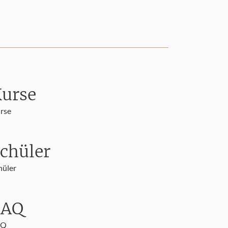
urse
rse
chüler
hüler
FAQ
AQ