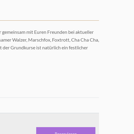
Ihr gemeinsam mit Euren Freunden bei aktueller
ngsamer Walzer, Marschfox, Foxtrott, Cha Cha Cha,
der Grundkurse ist natürlich ein festlicher
Reservieren