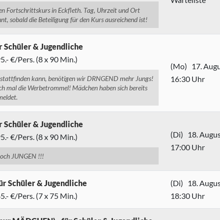
en Fortschrittskurs in Eckfleth. Tag, Uhrzeit und Ort
t, sobald die Beteiligung für den Kurs ausreichend ist!
r Schüler & Jugendliche
.- €/Pers. (8 x 90 Min.)
(Mo) 17. Aug
 stattfinden kann, benötigen wir DRNGEND mehr Jungs!
16:30 Uhr
och mal die Werbetrommel! Mädchen haben sich bereits
eldet.
r Schüler & Jugendliche
(Di) 18. Augu
.- €/Pers. (8 x 90 Min.)
17:00 Uhr
noch JUNGEN !!!
ür Schüler & Jugendliche
(Di) 18. Augu
.- €/Pers. (7 x 75 Min.)
18:30 Uhr