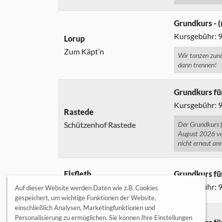
Grundkurs - (
Kursgebühr: 95
Lorup
Zum Käpt’n
Wir tanzen zunä
dann trennen!
Grundkurs fü
Kursgebühr: 95
Rastede
Schützenhof Rastede
Der Grundkurs f
August 2026 ver
nicht erneut an
Elsfleth
Grundkurs fü
Eckflether Kroog
Kursgebühr: 95
Auf dieser Website werden Daten wie z.B. Cookies
gespeichert, um wichtige Funktionen der Website,
einschließlich Analysen, Marketingfunktionen und
Gehlenberg/Neuvrees
Personalisierung zu ermöglichen. Sie können Ihre Einstellungen