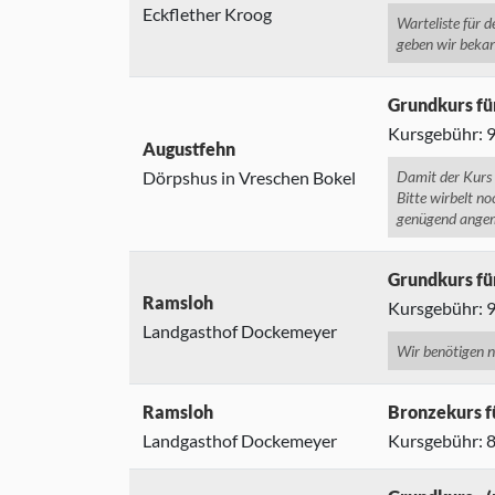
Eckflether Kroog
Warteliste für d
geben wir bekann
Grundkurs fü
Kursgebühr: 95
Augustfehn
Dörpshus in Vreschen Bokel
Damit der Kurs
Bitte wirbelt n
genügend angem
Grundkurs fü
Ramsloh
Kursgebühr: 95
Landgasthof Dockemeyer
Wir benötigen 
Ramsloh
Bronzekurs f
Landgasthof Dockemeyer
Kursgebühr: 85