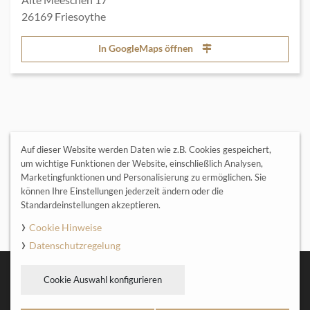
26169 Friesoythe
In GoogleMaps öffnen
Auf dieser Website werden Daten wie z.B. Cookies gespeichert,
um wichtige Funktionen der Website, einschließlich Analysen,
Es sind keine Kurse für diesen Bereich verfügbar.
Marketingfunktionen und Personalisierung zu ermöglichen. Sie
können Ihre Einstellungen jederzeit ändern oder die
Standardeinstellungen akzeptieren.
Cookie Hinweise
Datenschutzregelung
STARTSEITE
KURSÜBERSICHT
SITEMAP
COOKIES
Cookie Auswahl konfigurieren
KONTAKT
DATENSCHUTZ
IMPRESSUM